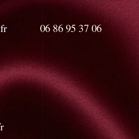
fr
06 86 95 37 06
r